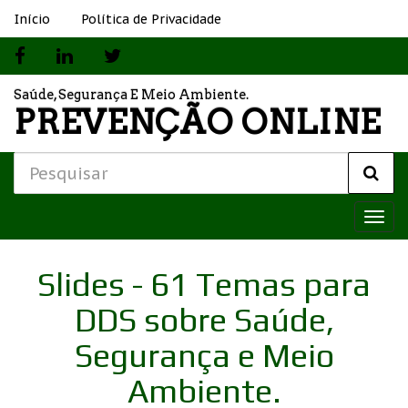
Início
Política de Privacidade
Saúde, Segurança E Meio Ambiente.
PREVENÇÃO ONLINE
T
o
g
Slides - 61 Temas para
g
l
DDS sobre Saúde,
e
n
Segurança e Meio
a
v
Ambiente.
i
g